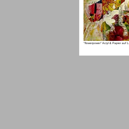
"flowerpower" Acryl & Papier auf